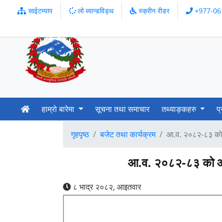
साईटम्याप
लो ब्यान्डविड्थ
स्क्रीन रीडर
+977-06
हाम्रो बारेमा
सूचना तथा समाचार
तथ्याङ्कहरु
प
गृहपृष्ठ
बजेट तथा कार्यक्रम
आ.व. २०८२-८३ को आर
आ.व. २०८२-८३ को आर्थि
८ भाद्र २०८२, आइतवार